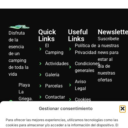
Quick
Useful
Newslette
Disfruta
Links
Links
Suscríbete
de la
El
Política de
a nuestras
esencia
Camping
Privacidad
news para
de un
estar al
camping
Actividades
Condiciones
día de
de toda la
generales
nuestras
vida
Galería
ofertas
Aviso
Playa
Parcelas
Legal
La
Contactar
Griega.
Cookies
CP.
Gestionar consentimiento
33320
Colunga
Para ofrecer las mejores experiencias, utilizamos tecnologías como las
cookies para almacenar y/o acceder a la información del dispositivo. El