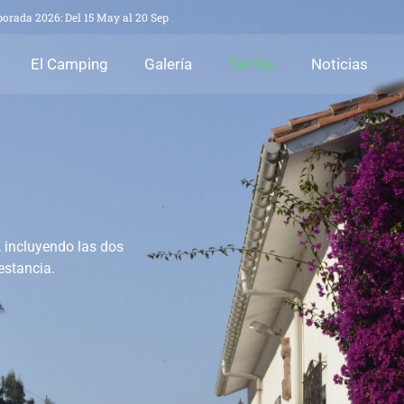
orada 2026: Del 15 May al 20 Sep
El Camping
Galería
Tarifas
Noticias
, incluyendo las dos
estancia.