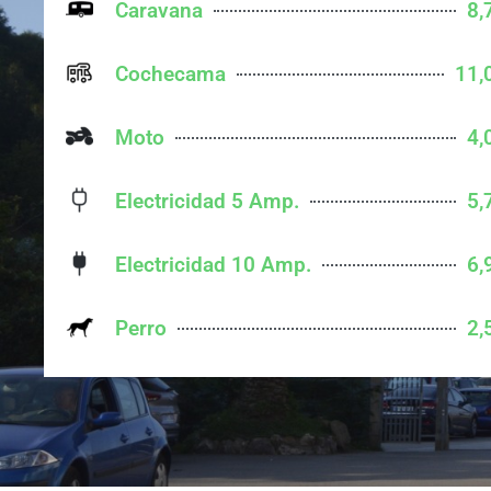
Caravana
8,
Cochecama
11,
Moto
4,
Electricidad 5 Amp.
5,
Electricidad 10 Amp.
6,
Perro
2,