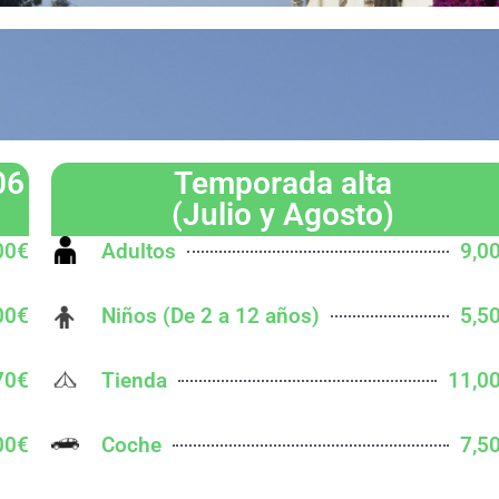
06
Temporada alta
(Julio y Agosto)
00€
Adultos
9,0
00€
Niños (De 2 a 12 años)
5,5
70€
Tienda
11,0
00€
Coche
7,5