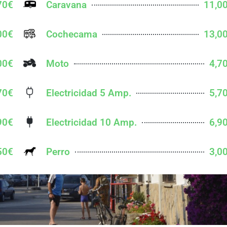
70€
Caravana
11,0
00€
Cochecama
13,0
00€
Moto
4,7
70€
Electricidad 5 Amp.
5,7
90€
Electricidad 10 Amp.
6,9
50€
Perro
3,0