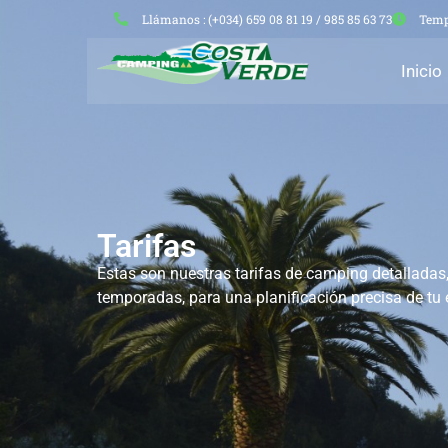
Llámanos : (+034) 659 08 81 19 / 985 85 63 73
Temp
Inicio
Tarifas
Estas son nuestras tarifas de camping detalladas
temporadas, para una planificación precisa de tu 