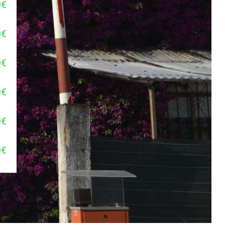
0€
0€
0€
0€
0€
0€