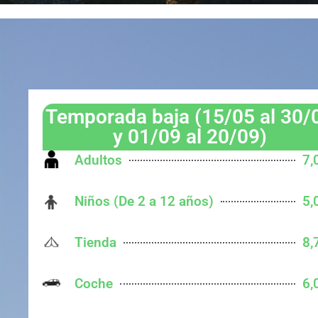
Temporada baja (15/05 al 30/
y 01/09 al 20/09)
Adultos
7,
Niños (De 2 a 12 años)
5,
Tienda
8,
Coche
6,