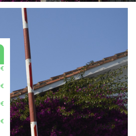
0€
0€
0€
0€